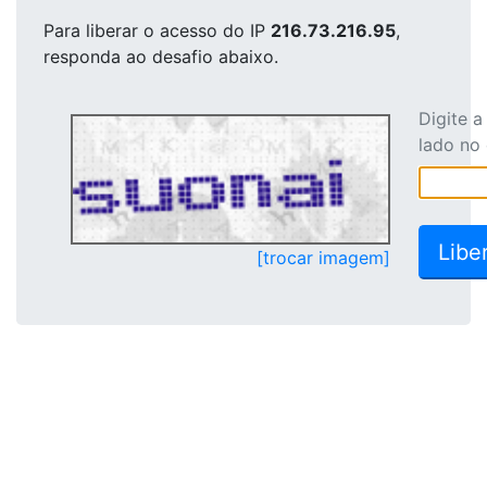
Para liberar o acesso
do IP
216.73.216.95
,
responda ao desafio abaixo.
Digite 
lado no
[trocar imagem]