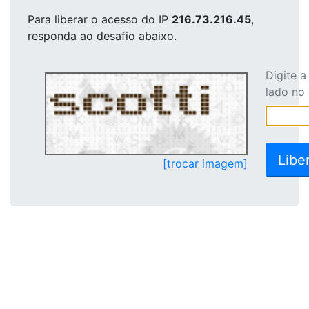
Para liberar o acesso
do IP
216.73.216.45
,
responda ao desafio abaixo.
Digite 
lado no
[trocar imagem]