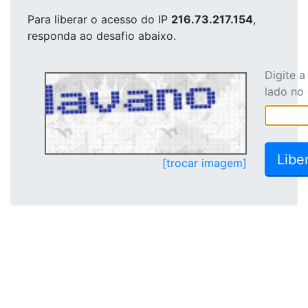
Para liberar o acesso
do IP
216.73.217.154
,
responda ao desafio abaixo.
Digite 
lado no
[trocar imagem]