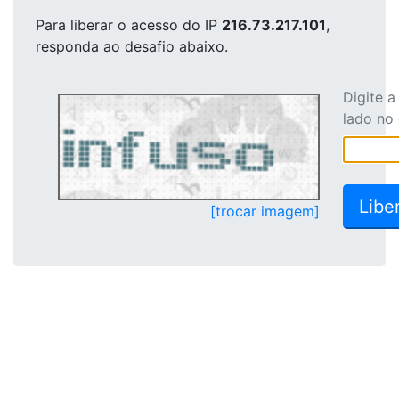
Para liberar o acesso
do IP
216.73.217.101
,
responda ao desafio abaixo.
Digite 
lado no
[trocar imagem]