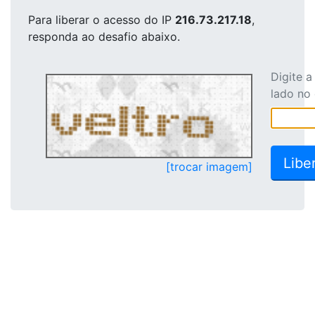
Para liberar o acesso
do IP
216.73.217.18
,
responda ao desafio abaixo.
Digite 
lado no
[trocar imagem]