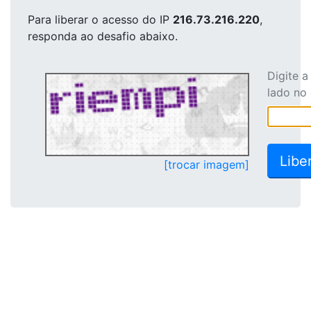
Para liberar o acesso
do IP
216.73.216.220
,
responda ao desafio abaixo.
Digite 
lado no
[trocar imagem]