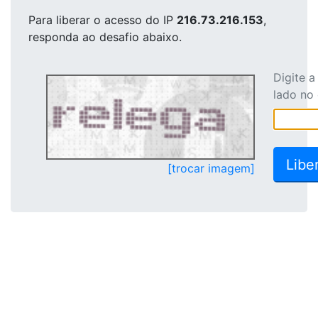
Para liberar o acesso
do IP
216.73.216.153
,
responda ao desafio abaixo.
Digite 
lado no
[trocar imagem]