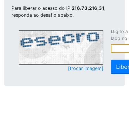
Para liberar o acesso
do IP
216.73.216.31
,
responda ao desafio abaixo.
Digite 
lado no
[trocar imagem]