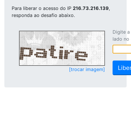
Para liberar o acesso
do IP
216.73.216.139
,
responda ao desafio abaixo.
Digite 
lado no
[trocar imagem]