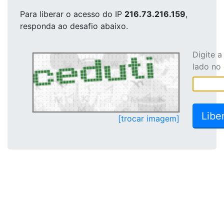
Para liberar o acesso
do IP
216.73.216.159
,
responda ao desafio abaixo.
Digite 
lado no
[trocar imagem]