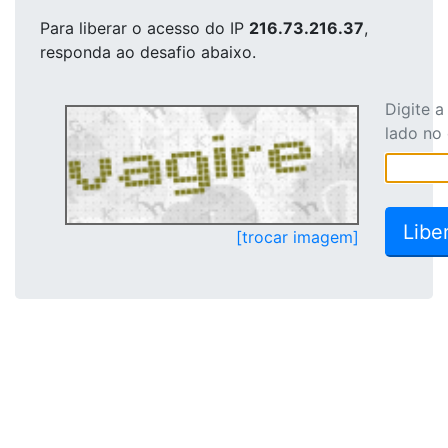
Para liberar o acesso
do IP
216.73.216.37
,
responda ao desafio abaixo.
Digite 
lado no
[trocar imagem]