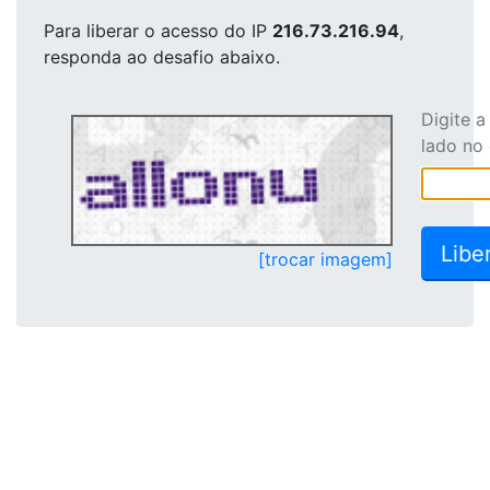
Para liberar o acesso
do IP
216.73.216.94
,
responda ao desafio abaixo.
Digite 
lado no
[trocar imagem]