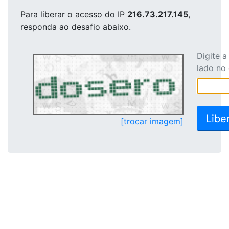
Para liberar o acesso
do IP
216.73.217.145
,
responda ao desafio abaixo.
Digite 
lado no
[trocar imagem]