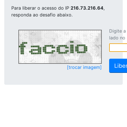
Para liberar o acesso
do IP
216.73.216.64
,
responda ao desafio abaixo.
Digite 
lado no
[trocar imagem]