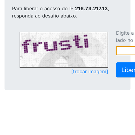
Para liberar o acesso
do IP
216.73.217.13
,
responda ao desafio abaixo.
Digite 
lado no
[trocar imagem]