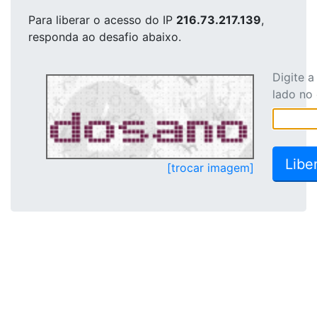
Para liberar o acesso
do IP
216.73.217.139
,
responda ao desafio abaixo.
Digite 
lado no
[trocar imagem]