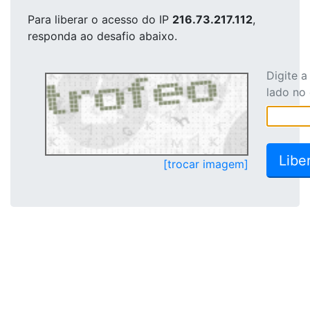
Para liberar o acesso
do IP
216.73.217.112
,
responda ao desafio abaixo.
Digite 
lado no
[trocar imagem]