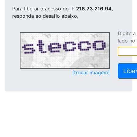
Para liberar o acesso
do IP
216.73.216.94
,
responda ao desafio abaixo.
Digite 
lado no
[trocar imagem]