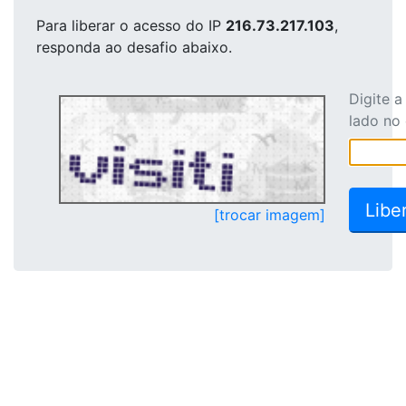
Para liberar o acesso
do IP
216.73.217.103
,
responda ao desafio abaixo.
Digite 
lado no
[trocar imagem]